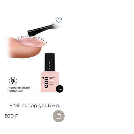
E.MiLac Top gel, 6 мл.
500 ₽