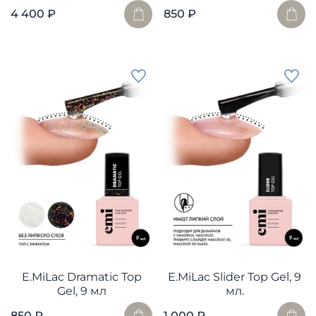
4 400 ₽
850 ₽
E.MiLac Dramatic Top
E.MiLac Slider Top Gel, 9
Gel, 9 мл
мл.
850 ₽
1 000 ₽