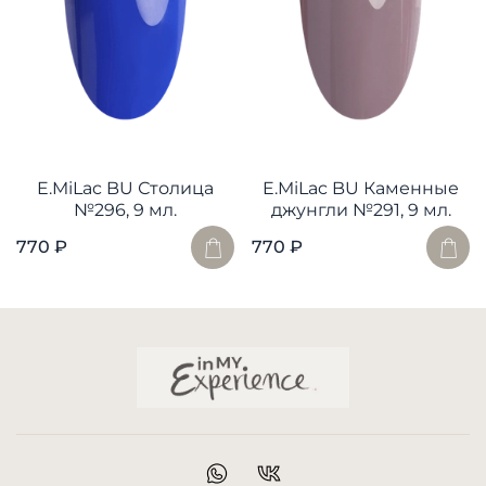
E.MiLac BU Столица
E.MiLac BU Каменные
№296, 9 мл.
джунгли №291, 9 мл.
770 ₽
770 ₽