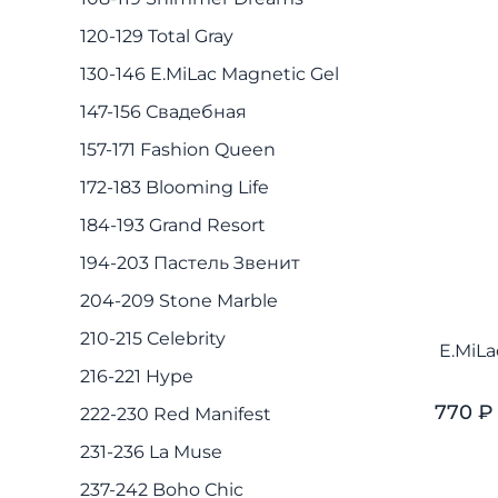
120-129 Total Gray
130-146 E.MiLac Magnetic Gel
147-156 Свадебная
157-171 Fashion Queen
172-183 Blooming Life
184-193 Grand Resort
194-203 Пастель Звенит
204-209 Stone Marble
210-215 Celebrity
E.MiL
216-221 Hype
770 ₽
222-230 Red Manifest
231-236 La Muse
237-242 Boho Chic