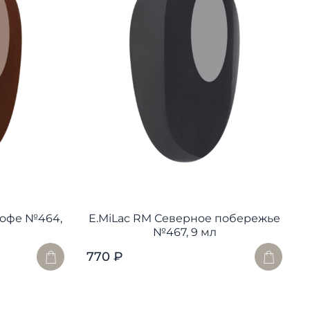
кофе №464,
E.MiLac RM Северное побережье
№467, 9 мл
770 ₽