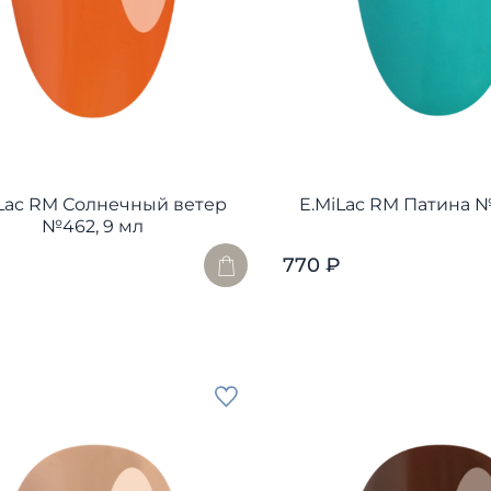
Lac RM Солнечный ветер
E.MiLac RM Патина №
№462, 9 мл
770 ₽