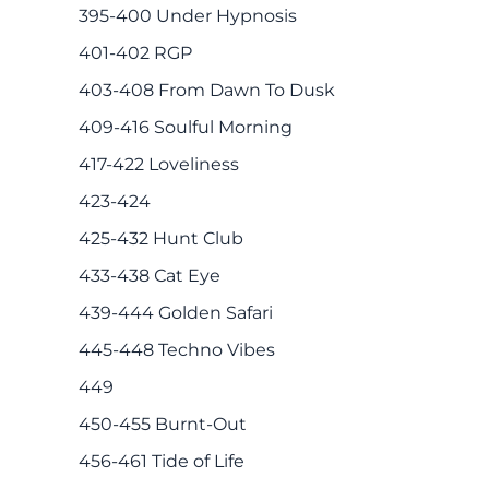
395-400 Under Hypnosis
401-402 RGP
403-408 From Dawn To Dusk
409-416 Soulful Morning
417-422 Loveliness
423-424
425-432 Hunt Club
433-438 Сat Eye
439-444 Golden Safari
445-448 Techno Vibes
449
450-455 Burnt-Out
456-461 Tide of Life