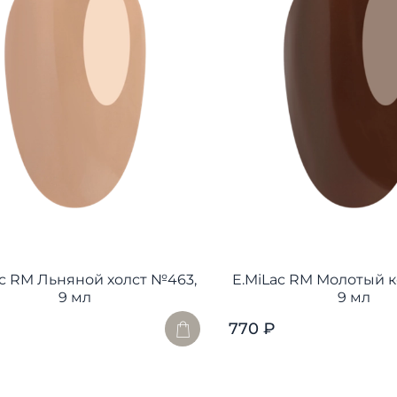
ac RM Льняной холст №463,
E.MiLac RM Молотый 
9 мл
9 мл
770 ₽