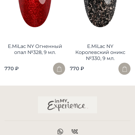
E.MiLac NY Огненный
E.MiLac NY
опал №328, 9 мл.
Королевский оникс
№330, 9 мл.
770 ₽
770 ₽