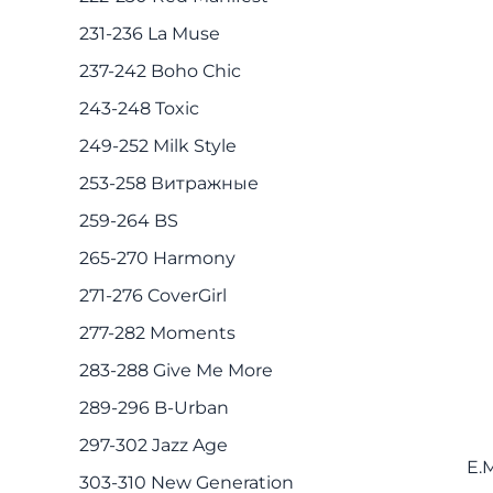
231-236 La Muse
237-242 Boho Chic
243-248 Toxic
249-252 Milk Style
253-258 Витражные
259-264 BS
265-270 Harmony
271-276 CoverGirl
277-282 Moments
283-288 Give Me More
289-296 B-Urban
297-302 Jazz Age
E.
303-310 New Generation