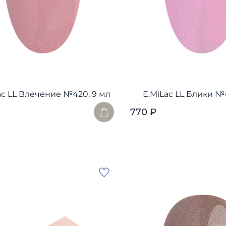
ac LL Влечение №420, 9 мл
E.MiLac LL Блики №4
770 ₽