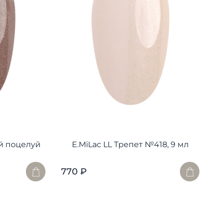
й поцелуй
E.MiLac LL Трепет №418, 9 мл
770 ₽