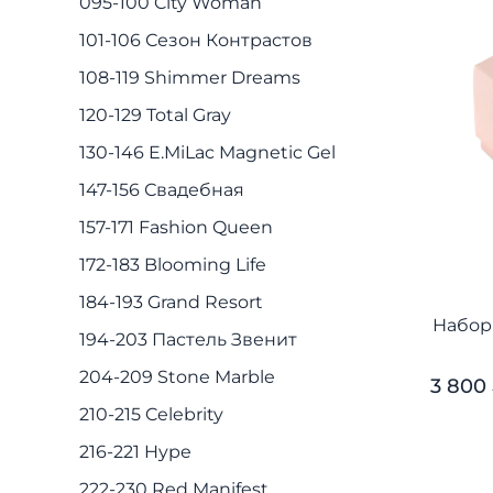
095-100 City Woman
101-106 Сезон Контрастов
108-119 Shimmer Dreams
120-129 Total Gray
130-146 E.MiLac Magnetic Gel
147-156 Свадебная
157-171 Fashion Queen
172-183 Blooming Life
184-193 Grand Resort
Набор 
194-203 Пастель Звенит
204-209 Stone Marble
3 800
210-215 Celebrity
216-221 Hype
222-230 Red Manifest