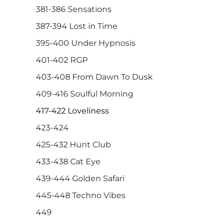
381-386 Sensations
387-394 Lost in Time
395-400 Under Hypnosis
401-402 RGP
403-408 From Dawn To Dusk
409-416 Soulful Morning
417-422 Loveliness
423-424
425-432 Hunt Club
433-438 Сat Eye
439-444 Golden Safari
445-448 Techno Vibes
449