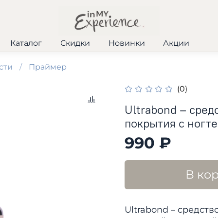
Каталог
Скидки
Новинки
Акции
сти
Праймер
(0)
Ultrabond – cред
покрытия с ногте
990 ₽
В ко
Ultrabond – cредств