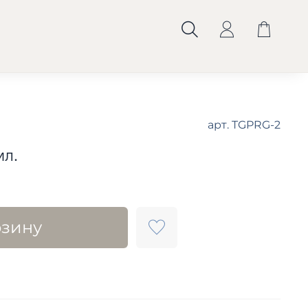
арт.
TGPRG-2
мл.
рзину