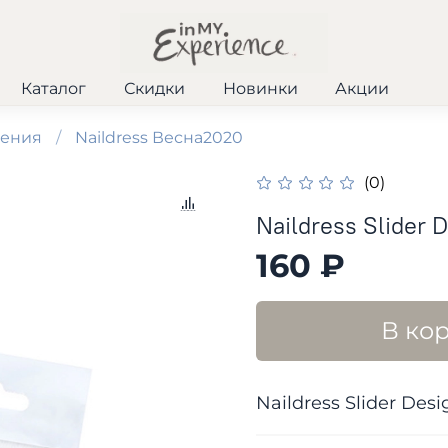
Каталог
Скидки
Новинки
Акции
шения
Naildress Весна2020
(0)
Naildress Slider
160 ₽
В ко
Naildress Slider De