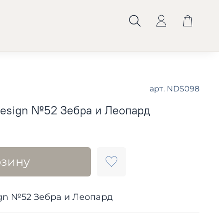
арт.
NDS098
 Design №52 Зебра и Леопард
рзину
sign №52 Зебра и Леопард