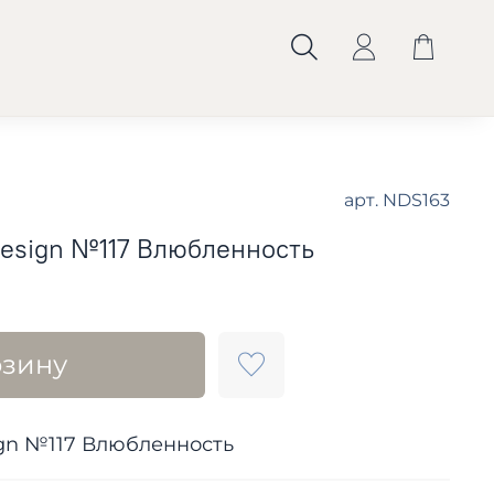
арт.
NDS163
 Design №117 Влюбленность
рзину
sign №117 Влюбленность