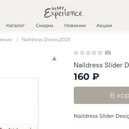
Каталог
Скидки
Новинки
Акции
шения
Naildress Осень2023
(0)
Naildress Slider
160 ₽
В ко
Naildress Slider De