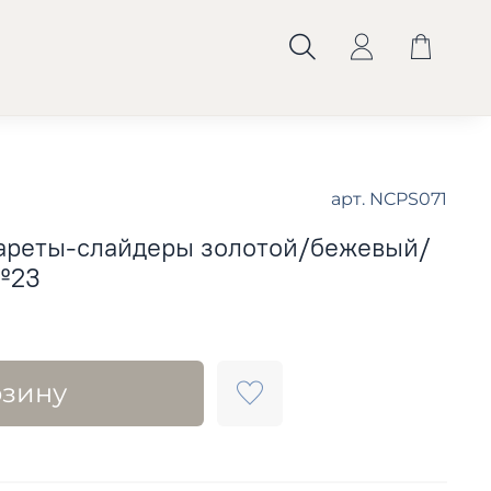
арт.
NCPS071
ареты-слайдеры золотой/бежевый/
№23
рзину