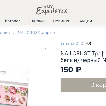
Каталог
Скидки
Новинки
Акции
шения
NAILCRUST старые
(0)
NAILCRUST Траф
белый/ черный 
150 ₽
В ко