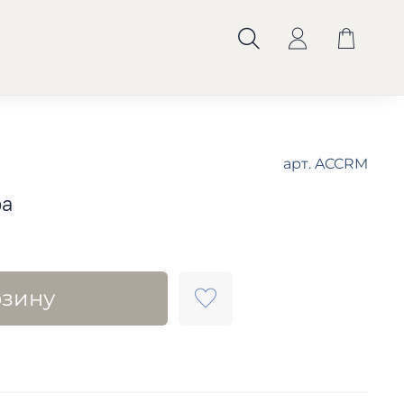
арт.
ACCRM
ра
рзину