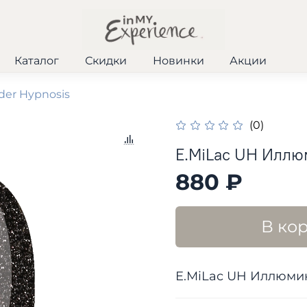
Каталог
Скидки
Новинки
Акции
der Hypnosis
(0)
E.MiLac UH Иллю
880 ₽
В ко
E.MiLac UH Иллюмин