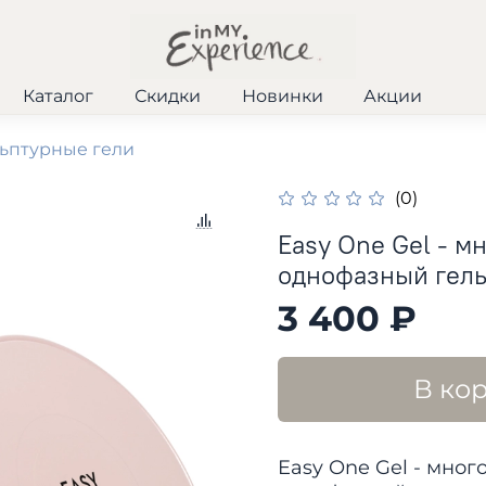
Каталог
Скидки
Новинки
Акции
ьптурные гели
(0)
Easy One Gel - 
однофазный гель 
3 400 ₽
В ко
Easy One Gel - мно